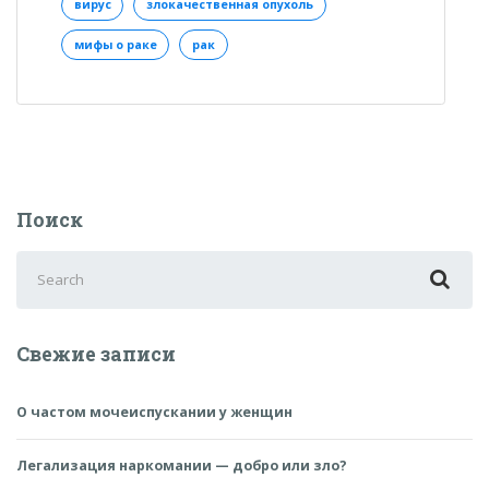
вирус
злокачественная опухоль
мифы о раке
рак
Поиск
Search
for:
Свежие записи
О частом мочеиспускании у женщин
Легализация наркомании — добро или зло?