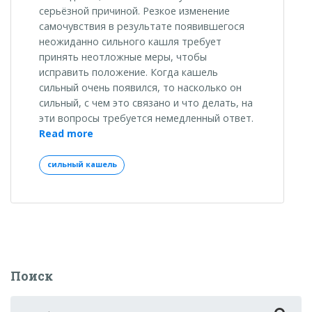
серьёзной причиной. Резкое изменение
самочувствия в результате появившегося
неожиданно сильного кашля требует
принять неотложные меры, чтобы
исправить положение. Когда кашель
сильный очень появился, то насколько он
сильный, с чем это связано и что делать, на
эти вопросы требуется немедленный ответ.
«Сильный
Read more
кашель
и
сильный кашель
причины
возникновения»
Поиск
Search