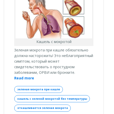
Кашель с мокротой
Зеленая мокрота при кашле обязательно
должна насторожить! Это неблагоприятный
симптом, который может
свидетельствовать о простудном
заболевании, ОРВИ или бронхите.
«Зеленая
Read more
мокрота
при
зеленая мокрота при кашле
кашле:
кашель с зеленой мокротой без температуры
причины
и
откашливается зеленая мокрота
лечение»