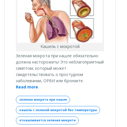
Кашель с мокротой
Зеленая мокрота при кашле обязательно
должна насторожить! Это неблагоприятный
симптом, который может
свидетельствовать о простудном
заболевании, ОРВИ или бронхите.
«Зеленая
Read more
мокрота
при
зеленая мокрота при кашле
кашле:
кашель с зеленой мокротой без температуры
причины
и
откашливается зеленая мокрота
лечение»