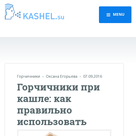
MENU
Горчичники
Оксана Егорьева
07.09.2016
Горчичники при
кашле: как
правильно
использовать