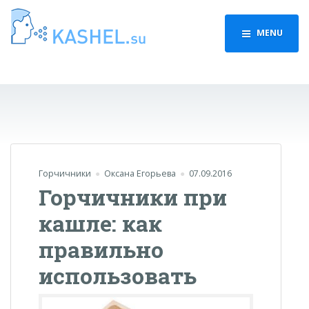
MENU
Горчичники
Оксана Егорьева
07.09.2016
Горчичники при
кашле: как
правильно
использовать