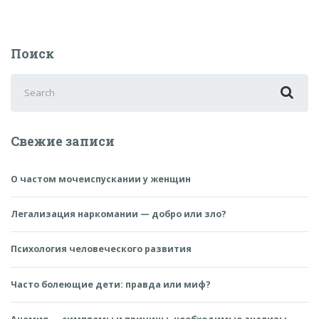
поражения
дыхательной
системы»
Поиск
Search
for:
Свежие записи
О частом мочеиспускании у женщин
Легализация наркомании — добро или зло?
Психология человеческого развития
Часто болеющие дети: правда или миф?