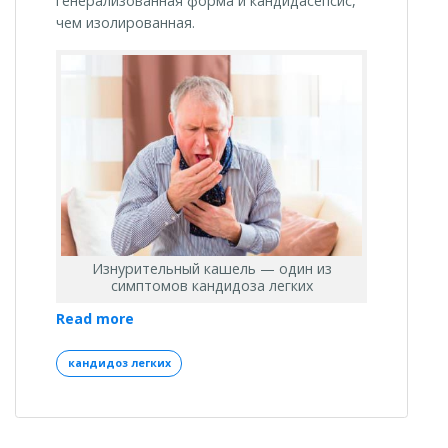
генерализованная форма и кандидасепсис,
чем изолированная.
Изнурительный кашель — один из
симптомов кандидоза легких
«Кандидоз
Read more
легких:
кашель
кандидоз легких
из-
за
грибкового