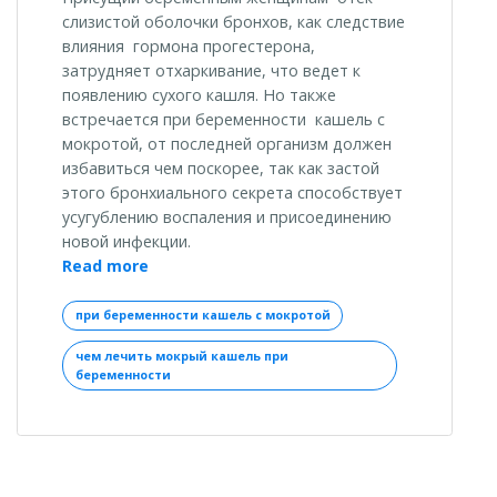
слизистой оболочки бронхов, как следствие
влияния гормона прогестерона,
затрудняет отхаркивание, что ведет к
появлению сухого кашля. Но также
встречается при беременности кашель с
мокротой, от последней организм должен
избавиться чем поскорее, так как застой
этого бронхиального секрета способствует
усугублению воспаления и присоединению
новой инфекции.
«При
Read more
беременности
кашель
при беременности кашель с мокротой
с
чем лечить мокрый кашель при
мокротой:
беременности
лечим
быстро»