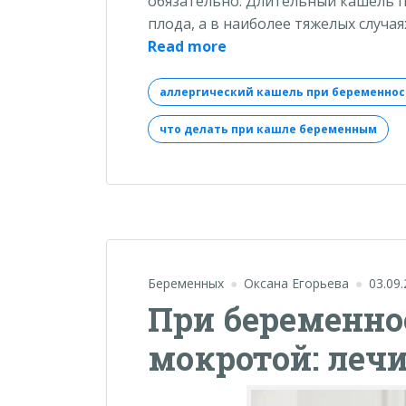
обязательно. Длительный кашель 
плода, а в наиболее тяжелых случ
«Кашель
Read more
при
беременности:
аллергический кашель при беременно
варианты
что делать при кашле беременным
лечения»
Беременных
Оксана Егорьева
03.09
При беременно
мокротой: леч