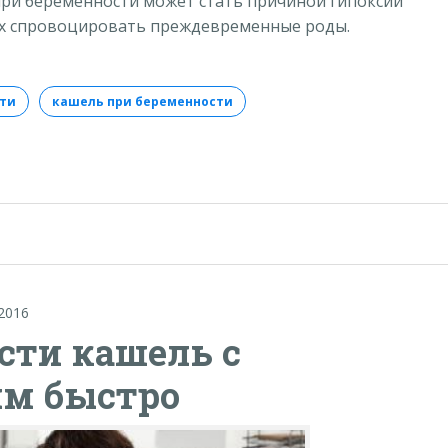
при беременности может стать причиной гипоксии
аях спровоцировать преждевременные роды.
сти
кашель при беременности
.2016
сти кашель с
им быстро