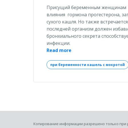
Присущий беременным женщинам от
влияния гормона прогестерона, за
сухого кашля. Но также встречаетс
последней организм должен избавит
бронхиального секрета способству
инфекции.
«При
Read more
беременности
кашель
при беременности кашель с мокротой
с
мокротой:
лечим
быстро»
Копирование информации разрешено только при 