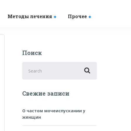
Методы лечения
Прочее
Поиск
Search
for:
Свежие записи
О частом мочеиспускании у
женщин