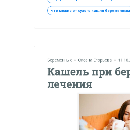
беременности:
что можно от сухого кашля беременным
как
безопасно
вылечить»
Беременных
Оксана Егорьева
11.10
Кашель при бе
лечения