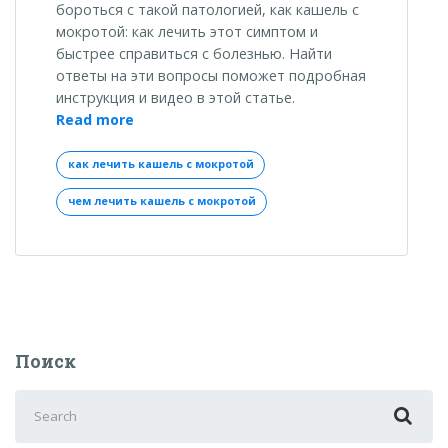
бороться с такой патологией, как кашель с
мокротой: как лечить этот симптом и
быстрее справиться с болезнью. Найти
ответы на эти вопросы поможет подробная
инструкция и видео в этой статье.
«Кашель
Read more
с
мокротой:
как лечить кашель с мокротой
как
чем лечить кашель с мокротой
лечить
своими
силами»
Поиск
Search
for: