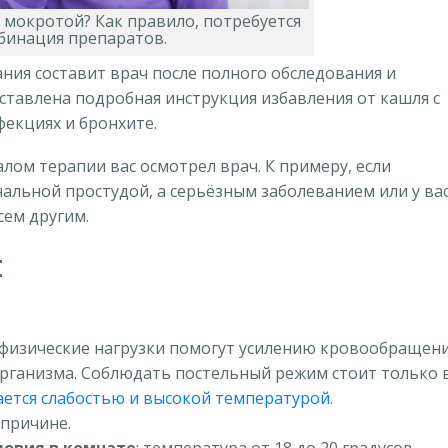
 мокротой? Как правило, потребуется
бинация препаратов.
ания составит врач после полного обследования и
ставлена подробная инструкция избавления от кашля с
екциях и бронхите.
лом терапии вас осмотрел врач. К примеру, если
альной простудой, а серьёзным заболеванием или у ва
сем другим.
я
 физические нагрузки помогут усилению кровообращен
организма. Соблюдать постельный режим стоит только 
ется слабостью и высокой температурой
.
 причине.
овия в комнате
: температура от 18 до 20 градусов,