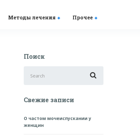
Методы лечения
Прочее
Поиск
Search
for:
Свежие записи
О частом мочеиспускании у
женщин