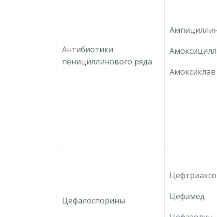
Ампицилли
Антибиотики
Амоксицилл
пенициллинового ряда
Амоксиклав
Цефтриаксо
Цефамед
Цефалоспорины
Цефазолин