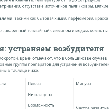
етривания, отсутствие источников пыли (ковры, мягкие
телями
, такими как бытовая химия, парфюмерия, краска
о заваренный теплый чай с лимоном и медом, компоты,
я: устраняем возбудителя
 мокротой, врачи отмечают, что в большинстве случаев
новные группы препаратов для устранения возбудителе
ны в таблице ниже.
ели
Плюсы
Минусы
Низкая цена
Возможность
Частое развитие