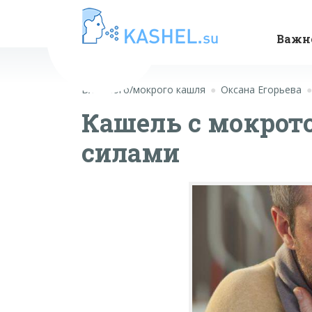
Важн
Влажного/мокрого кашля
Оксана Егорьева
Кашель с мокрото
силами