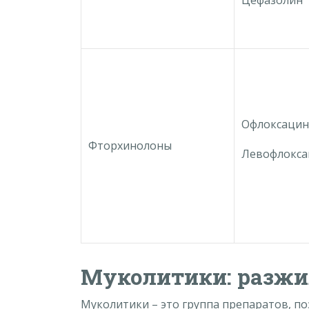
Офлоксацин
Фторхинолоны
Левофлокса
Муколитики: разж
Муколитики – это группа препаратов, п