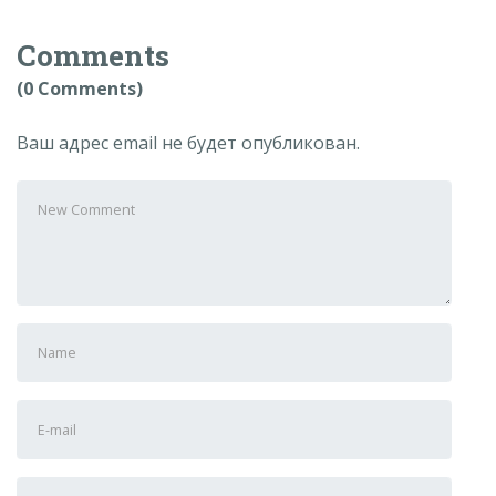
Comments
(0 Comments)
Ваш адрес email не будет опубликован.
Your
comment
First
and
Last
E-
name
mail
Address
Website