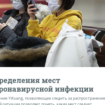
ределения мест
оронавирусной инфекции
ние YiKuang, позволяющее следить за распространени
 ситуации позволяет понять, каких мест следует