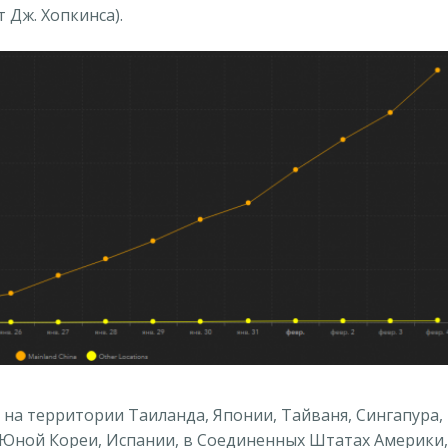
 Дж. Хопкинса).
на территории Таиланда, Японии, Тайваня, Сингапура,
 Юной Кореи, Испании, в Соединенных Штатах Америки,