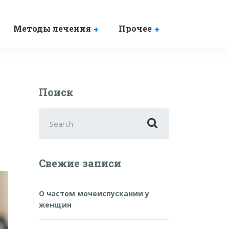
Методы лечения
Прочее
Поиск
Search
for:
Свежие записи
О частом мочеиспускании у
женщин