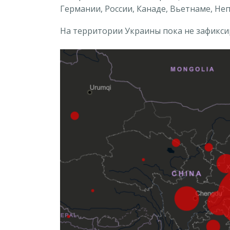
Германии, России, Канаде, Вьетнаме, Неп
На территории Украины пока не зафиксир