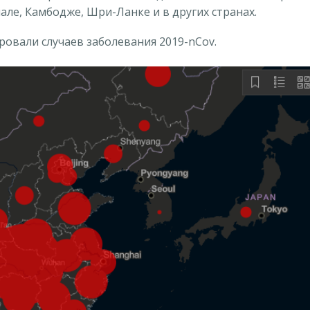
але, Камбодже, Шри-Ланке и в других странах.
овали случаев заболевания 2019-nCov.