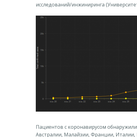
исследований/инжиниринга (Университет
Пациентов с коронавирусом обнаружили 
Австралии, Малайзии, Франции, Италии,