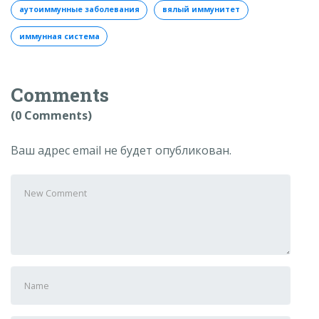
аутоиммунные заболевания
вялый иммунитет
иммунная система
Comments
(0 Comments)
Ваш адрес email не будет опубликован.
Your
comment
First
and
Last