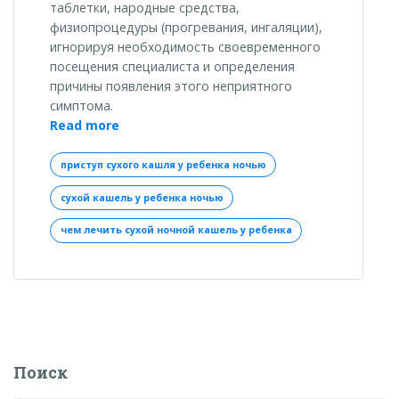
таблетки, народные средства,
физиопроцедуры (прогревания, ингаляции),
игнорируя необходимость своевременного
посещения специалиста и определения
причины появления этого неприятного
симптома.
«Сухой
Read more
кашель
у
приступ сухого кашля у ребенка ночью
ребенка
сухой кашель у ребенка ночью
ночью:
первая
чем лечить сухой ночной кашель у ребенка
помощь»
Поиск