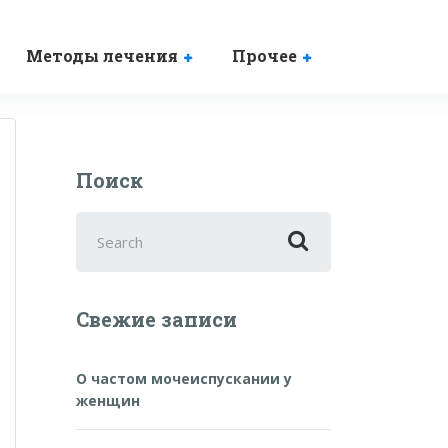
Методы лечения
Прочее
Поиск
Search
for:
Свежие записи
О частом мочеиспускании у
женщин