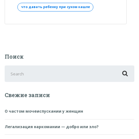
что
что давать ребенку при сухом кашле
пить
ребенку
лучше»
Поиск
Search
for:
Свежие записи
О частом мочеиспускании у женщин
Легализация наркомании — добро или зло?