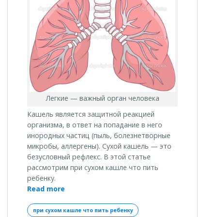
Легкие — важный орган человека
Кашель является защитной реакцией
организма, в ответ на попадание в него
инородных частиц (пыль, болезнетворные
микробы, аллергены). Сухой кашель — это
безусловный рефлекс. В этой статье
рассмотрим при сухом кашле что пить
ребенку.
«При
Read more
сухом
кашле
при сухом кашле что пить ребенку