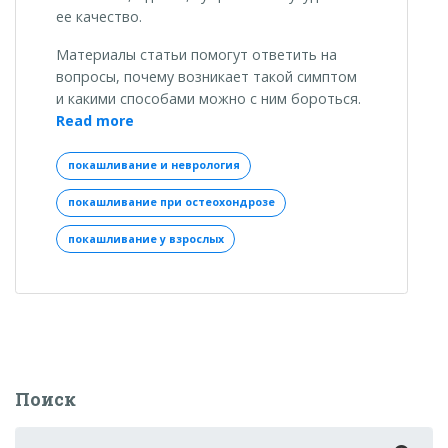
ее качество.
Материалы статьи помогут ответить на
вопросы, почему возникает такой симптом
и какими способами можно с ним бороться.
«Покашливание
Read more
у
взрослых:
покашливание и неврология
почему
покашливание при остеохондрозе
проявляется
симптом
покашливание у взрослых
и
как
от
него
избавиться?»
Поиск
Search