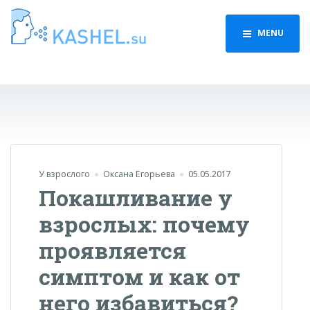
MENU
У взрослого
Оксана Егорьева
05.05.2017
Покашливание у
взрослых: почему
проявляется
симптом и как от
него избавиться?