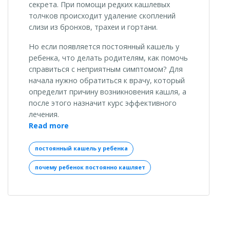
секрета. При помощи редких кашлевых
толчков происходит удаление скоплений
слизи из бронхов, трахеи и гортани.
Но если появляется постоянный кашель у
ребенка, что делать родителям, как помочь
справиться с неприятным симптомом? Для
начала нужно обратиться к врачу, который
определит причину возникновения кашля, а
после этого назначит курс эффективного
лечения.
«Постоянный
Read more
кашель
у
постоянный кашель у ребенка
ребенка:
почему ребенок постоянно кашляет
вероятные
причины
и
способы
коррекции
симптома»