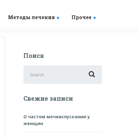
Методы лечения
Прочее
Поиск
Search
for:
Свежие записи
О частом мочеиспускании у
женщин