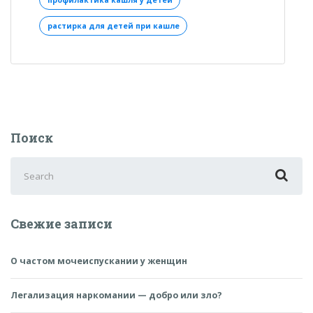
растирка для детей при кашле
Поиск
Search
for:
Свежие записи
О частом мочеиспускании у женщин
Легализация наркомании — добро или зло?