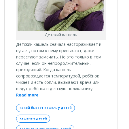
Детский кашель
Детский кашель сначала настораживает и
пугает, потом к нему привыкают, даже
перестают замечать. Но это только в том
случае, если он непродолжительный,
преходящий. Когда кашель
сопровождается температурой, ребёнок
чихает и есть сопли, вызывают врача или
ведут ребёнка в детскую поликлинику.
«Какой
Read more
бывает
кашель
какой бывает кашель у детей
у
кашель у детей
детей»
профилактика кашля у детей