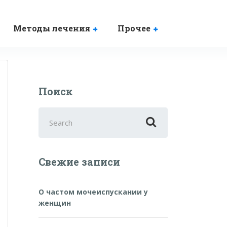
Методы лечения
Прочее
Поиск
Search
for:
Свежие записи
О частом мочеиспускании у
женщин