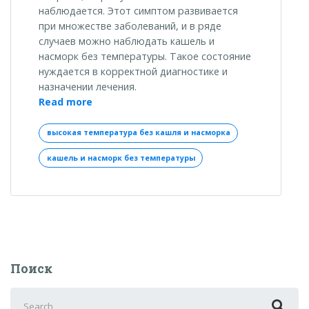
наблюдается. Этот симптом развивается
при множестве заболеваний, и в ряде
случаев можно наблюдать кашель и
насморк без температуры. Такое состояние
нуждается в корректной диагностике и
назначении лечения.
«Если
Read more
у
Вас
высокая температура без кашля и насморка
кашель
кашель и насморк без температуры
и
насморк
без
температуры:
как
быстро
избавиться»
Поиск
Search