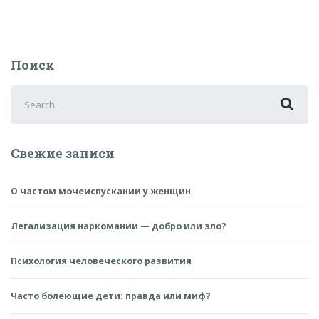
чем
его
лечить»
Поиск
Search
for:
Свежие записи
О частом мочеиспускании у женщин
Легализация наркомании — добро или зло?
Психология человеческого развития
Часто болеющие дети: правда или миф?