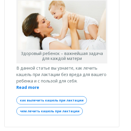
Здоровый ребенок – важнейшая задача
для каждой матери
В данной статье вы узнаете, как лечить
кашель при лактации без вреда для вашего
ребенка и с пользой для себя.
«Если
Read more
у
Вас
как вылечить кашель при лактации
появился
чем лечить кашель при лактации
кашель
при
лактации,