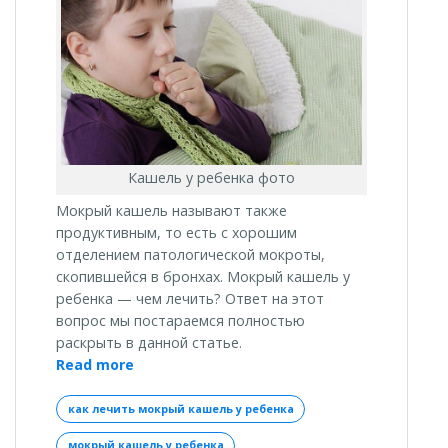
Кашель у ребенка фото
Мокрый кашель называют также
продуктивным, то есть с хорошим
отделением патологической мокроты,
скопившейся в бронхах. Мокрый кашель у
ребенка — чем лечить? Ответ на этот
вопрос мы постараемся полностью
раскрыть в данной статье.
«Мокрый
Read more
кашель
у
как лечить мокрый кашель у ребенка
ребенка:
мокрый кашель у ребенка