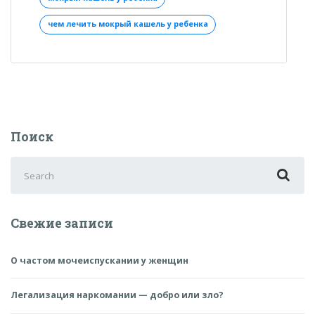
чем
лечить
чем лечить мокрый кашель у ребенка
и
как»
Поиск
Search
for:
Свежие записи
О частом мочеиспускании у женщин
Легализация наркомании — добро или зло?