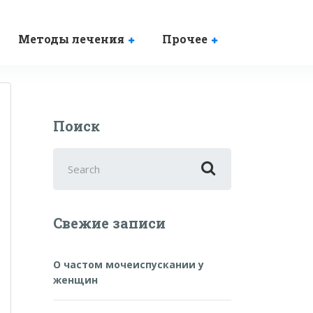
Методы лечения
Прочее
Поиск
Search
for:
Свежие записи
О частом мочеиспускании у
женщин