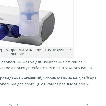
ером при сухом кашле – самое лучшее
решение
безопасный метод для избавления от кашля.
йзером помогут избавиться и от влажного кашля.
роведения ингаляций, использование небулайзера
зопасным для помощи от кашля разных видов и