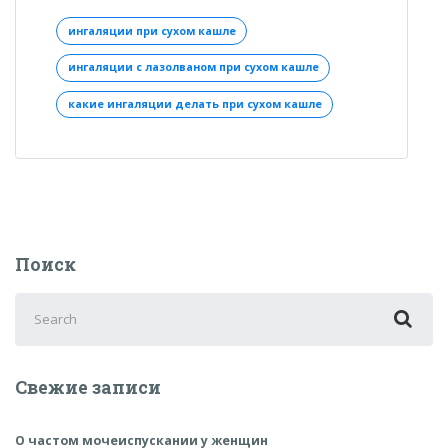
можно
применять
ингаляции при сухом кашле
ингаляции
ингаляции с лазолваном при сухом кашле
при
сухом
какие ингаляции делать при сухом кашле
кашле»
Поиск
Search
for:
Свежие записи
О частом мочеиспускании у женщин