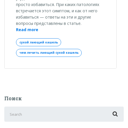
просто избавиться. При каких патологиях
встречается этот симптом, и как от него
избавиться — ответы на эти и другие
вопросы представлены в статье.
«Сухой
Read more
лающий
кашель:
сухой лающий кашель
корректная
чем лечить лающий сухой кашель
диагностика
и
эффективное
лечение»
Поиск
Search
for: