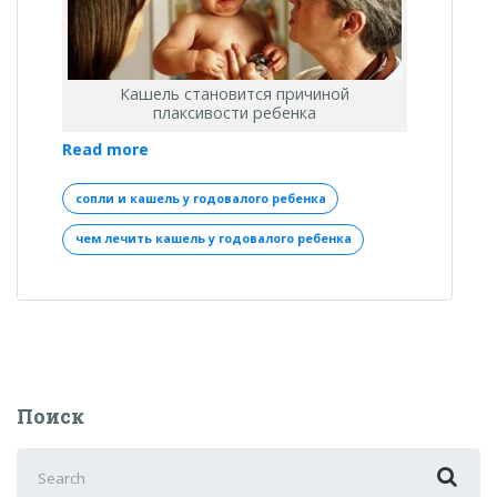
Кашель становится причиной
плаксивости ребенка
«Кашель
Read more
у
годовалого
сопли и кашель у годовалого ребенка
ребенка:
чем лечить кашель у годовалого ребенка
чем
лечить
и
как
предупредить?»
Поиск
Search
for: