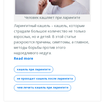
Человек кашляет при ларингите
Ларингитный кашель – кашель, которым
страдали большое количество не только
взрослых, но и детей. В этой статье
раскроются причины, симптомы, а главное,
методы борьбы против этого
надоедливого недуга.
«Лечим
Read more
кашель
при
кашель при ларингите
ларингите»
не проходит кашель после ларингита
чем лечить кашель при ларингите