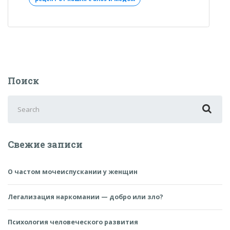
кашля»
Поиск
Search
for:
Свежие записи
О частом мочеиспускании у женщин
Легализация наркомании — добро или зло?
Психология человеческого развития