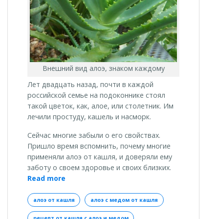
Внешний вид алоэ, знаком каждому
Лет двадцать назад, почти в каждой
российской семье на подоконнике стоял
такой цветок, как, алое, или столетник. Им
лечили простуду, кашель и насморк.
Сейчас многие забыли о его свойствах.
Пришло время вспомнить, почему многие
применяли алоэ от кашля, и доверяли ему
заботу о своем здоровье и своих близких.
«Поможет
Read more
ли
алоэ
алоэ от кашля
алоэ с медом от кашля
от
рецепт от кашля с алоэ и медом