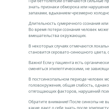
При беттолепсии отмечаются сильные при
знать признаки обморока или нарушени
запахами, вдыханием чрезмерно холодно
Длительность сумеречного сознания или 
Во время потери сознания человек может
вмешательства окружающих.
В некоторых случаях отмечаются локальн
становится серовато-синюшного цвета, 
Важно! Если у пациента есть органическ
сменяться эпилептическими, не зависящи
В постсинкопальном периоде человек мо
головокружения, общая слабость, однако
отягощающих факторов, нарушений психи
Обратите внимание! После синкопы не вы
какие дают о себе знать после эпипристу