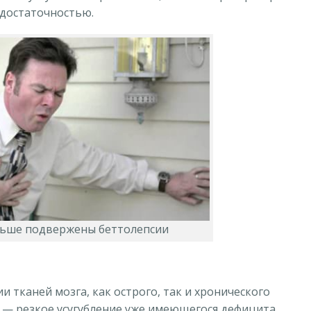
едостаточностью.
ьше подвержены беттолепсии
и тканей мозга, как острого, так и хронического
а — резкое усугубление уже имеющегося дефицита