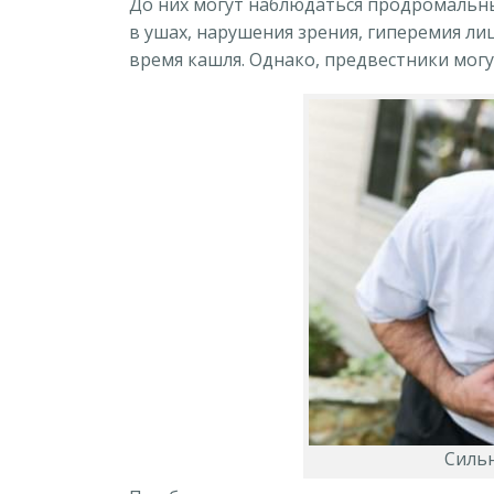
До них могут наблюдаться продромальны
в ушах, нарушения зрения, гиперемия ли
время кашля. Однако, предвестники могут
Силь