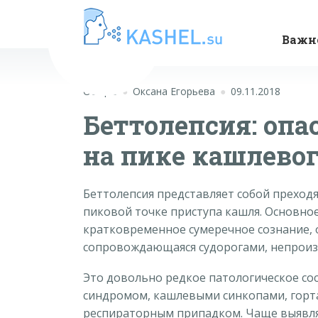
Важн
Общие
Оксана Егорьева
09.11.2018
Беттолепсия: опа
на пике кашлево
Беттолепсия представляет собой преход
пиковой точке приступа кашля. Основно
кратковременное сумеречное сознание, о
сопровождающаяся судорогами, непроиз
Это довольно редкое патологическое со
синдромом, кашлевыми синкопами, гор
респираторным припадком. Чаще выявляе