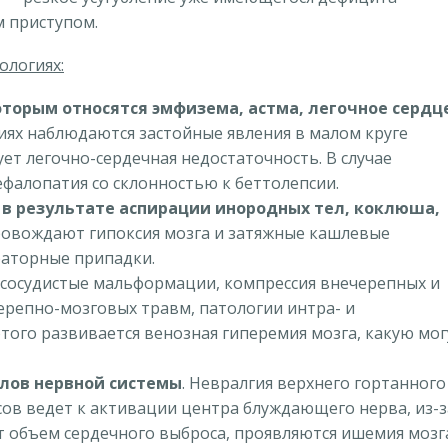
 приступом.
ологиях:
оторым относятся эмфизема, астма, легочное сердц
ях наблюдаются застойные явления в малом круге
ет легочно-сердечная недостаточность. В случае
фалопатия со склонностью к беттолепсии.
 в результате аспирации инородных тел, коклюша,
провождают гипоксия мозга и затяжные кашлевые
раторные припадки.
: сосудистые мальформации, компрессия внечерепных и
ерепно-мозговых травм, патологии интра- и
этого развивается венозная гиперемия мозга, какую мог
лов нервной системы
. Невралгия верхнего гортанного
сов ведет к активации центра блуждающего нерва, из-з
т объем сердечного выброса, проявляются ишемия мозг