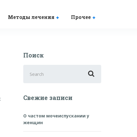
Методы лечения
Прочее
Поиск
Search
for:
Свежие записи
х
О частом мочеиспускании у
женщин