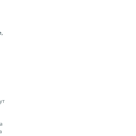
е,
ут
а
а