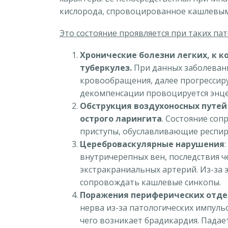
кислорода, спровоцированное кашлевым
Это состояние проявляется при таких пат
Хронические болезни легких, к к
туберкулез.
При данных заболевани
кровообращения, далее прогрессиру
декомпенсации провоцируется энце
Обструкция воздухоносных путей
острого ларингита
. Состояние со
приступы, обуславливающие респи
Цереброваскулярные нарушения
внутричерепных вен, последствия ч
экстракраниальных артерий. Из-за 
сопровождать кашлевые синкопы.
Поражения периферических отде
нерва из-за патологических импуль
чего возникает брадикардия. Падае