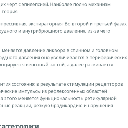
их черт с эпилепсией. Наиболее полно механизм
 теория.
мпрессивная, экспираторная. Во второй и третьей фазах
рудного и внутрибрюшного давления, из-за чего
, меняется давление ликвора в спинном и головном
грудного давления оно увеличивается в периферических
овоцируется венозный застой, а далее развивается
ития состояния: в результате стимуляции рецепторов
ческие импульсы из рефлексогенных областей
за этого меняется функциональность ретикулярной
орные реакции, резкую брадикардию и нарушения
атегории