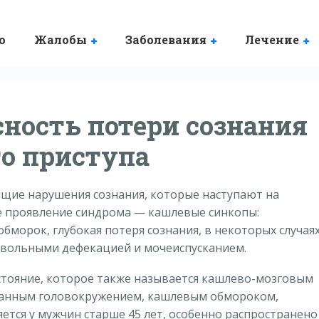
о
Жалобы
Заболевания
Лечение
сность потери сознания
го приступа
ящие нарушения сознания, которые наступают на
е проявление синдрома — кашлевые синкопы:
бморок, глубокая потеря сознания, в некоторых случая
вольными дефекацией и мочеиспусканием.
стояние, которое также называется кашлево-мозговым
танным головокружением, кашлевым обмороком,
тся у мужчин старше 45 лет, особенно распространено