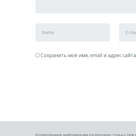
First
E-
and
mail
Last
Addres
name
Сохранить моё имя, email и адрес сай
Копирование информации разрешено только при 