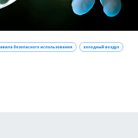
авила безопасного использования
холодный воздух