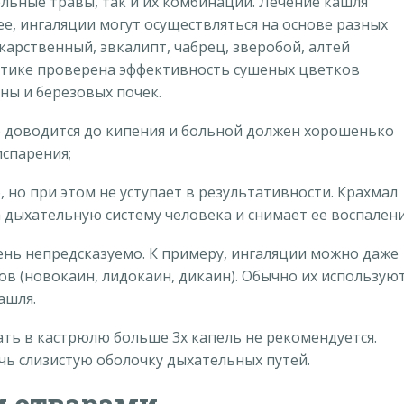
льные травы, так и их комбинации. Лечение кашля
е, ингаляции могут осуществляться на основе разных
карственный, эвкалипт, чабрец, зверобой, алтей
актике проверена эффективность сушеных цветков
ны и березовых почек.
р доводится до кипения и больной должен хорошенько
спарения;
, но при этом не уступает в результативности. Крахмал
 дыхательную систему человека и снимает ее воспалени
нь непредсказуемо. К примеру, ингаляции можно даже
в (новокаин, лидокаин, дикаин). Обычно их использую
ашля.
ть в кастрюлю больше 3х капель не рекомендуется.
ь слизистую оболочку дыхательных путей.