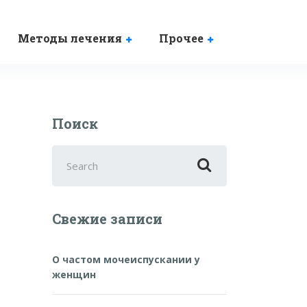
Методы лечения
Прочее
Поиск
Search
for:
Свежие записи
О частом мочеиспускании у
женщин