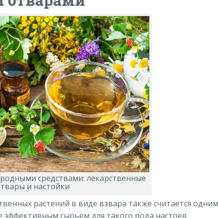
 отварами
ародными средствами: лекарственные
твары и настойки
венных растений в виде взвара также считается одни
е эффективным сырьем для такого рода настоев