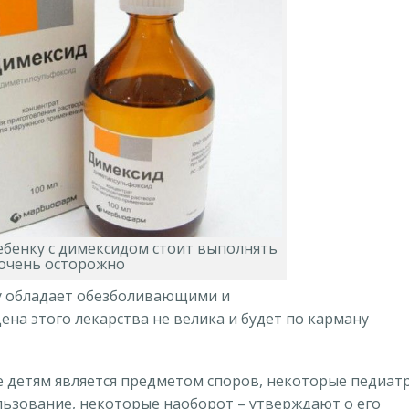
ебенку с димексидом стоит выполнять
очень осторожно
ку обладает обезболивающими и
на этого лекарства не велика и будет по карману
е детям является предметом споров, некоторые педиат
льзование, некоторые наоборот – утверждают о его