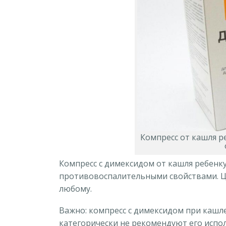
Компресс от кашля р
Компресс с димексидом от кашля ребен
противовоспалительными свойствами. Це
любому.
Важно: компресс с димексидом при кашл
категорически не рекомендуют его испо