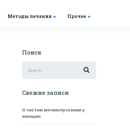
Методы лечения
Прочее
Поиск
Search
for:
Свежие записи
О частом мочеиспускании у
женщин