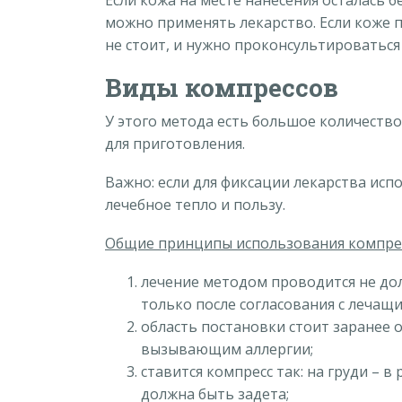
Если кожа на месте нанесения осталась б
можно применять лекарство. Если коже 
не стоит, и нужно проконсультироваться
Виды компрессов
У этого метода есть большое количество
для приготовления.
Важно: если для фиксации лекарства исп
лечебное тепло и пользу.
Общие принципы использования компре
лечение методом проводится не до
только после согласования с лечащ
область постановки стоит заранее 
вызывающим аллергии;
ставится компресс так: на груди – в
должна быть задета;