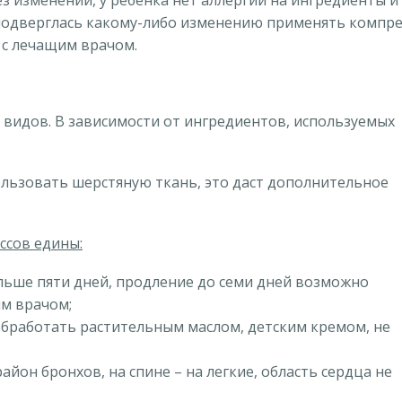
ез изменений, у ребенка нет аллергии на ингредиенты и
подверглась какому-либо изменению применять компре
 с лечащим врачом.
 видов. В зависимости от ингредиентов, используемых
ользовать шерстяную ткань, это даст дополнительное
ссов едины:
льше пяти дней, продление до семи дней возможно
им врачом;
обработать растительным маслом, детским кремом, не
 район бронхов, на спине – на легкие, область сердца не