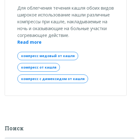
Для облегчения течения кашля обоих видов
широкое использование нашли различные
компрессы при кашле, накладываемые на
ночь и оказывающие на больные участки
согревающее действие.
«Компресс
Read more
от
кашля:
компресс медовый от кашля
какие
компресс от кашля
можно
применять»
компресс с димексидом от кашля
Поиск