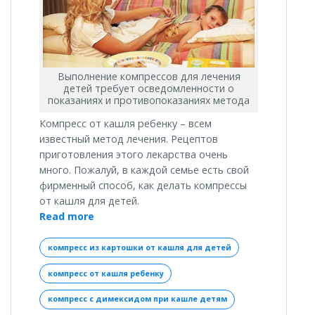
Выполнение компрессов для лечения
детей требует осведомленности о
показаниях и противопоказаниях метода
Компресс от кашля ребенку – всем
известный метод лечения. Рецептов
приготовления этого лекарства очень
много. Пожалуй, в каждой семье есть свой
фирменный способ, как делать компрессы
от кашля для детей.
«Какой
Read more
можно
сделать
компресс из картошки от кашля для детей
компресс
компресс от кашля ребенку
от
кашля
компресс с димексидом при кашле детям
ребенку»