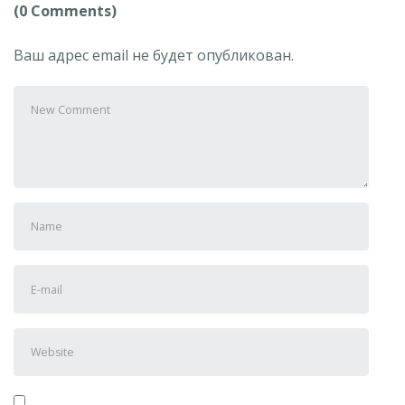
(0 Comments)
Ваш адрес email не будет опубликован.
Your
comment
First
and
Last
E-
name
mail
Address
Website