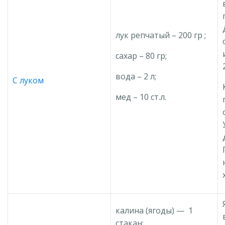
лук репчатый – 200 гр ;
сахар – 80 гр;
вода – 2 л;
С луком
мед – 10 ст.л.
калина (ягоды) — 1
стакан;