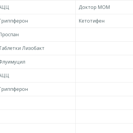
АЦЦ
Доктор МОМ
Гриппферон
Кетотифен
Проспан
Таблетки Лизобакт
Флуимуцил
АЦЦ
Гриппферон