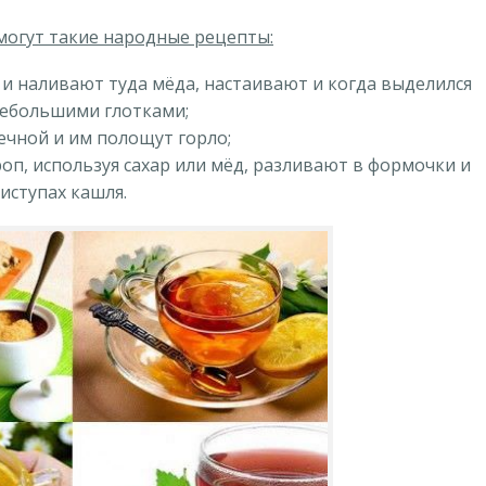
омогут такие народные рецепты:
 и наливают туда мёда, настаивают и когда выделился
небольшими глотками;
ечной и им полощут горло;
оп, используя сахар или мёд, разливают в формочки и
иступах кашля.