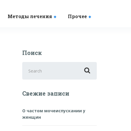
Методы лечения
Прочее
Поиск
Search
for:
Свежие записи
О частом мочеиспускании у
женщин