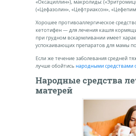
«Оксациллин»), макролиды: («Эритромиц
(«Цефазолин», «Цефтриаксон», «Цефепим»
Хорошее противоаллергическое средст
кетотифен — для лечения кашля кормящ
при грудном вскармливании имеет харак
успокаивающих препаратов для мамы по
Если же течение заболевания средней тяж
лучше обойтись
народными средствами 
Народные средства л
матерей