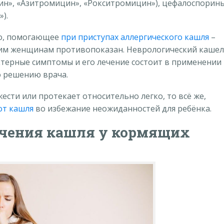
ин», «Азитромицин», «Рокситромицин»), цефалоспорины
).
во, помогающее
при приступах аллергического кашля
–
им женщинам противопоказан. Неврологический каше
терные симптомы и его лечение состоит в применении
 решению врача.
ести или протекает относительно легко, то всё же,
от кашля
во избежание неожиданностей для ребёнка.
ечения кашля у кормящих