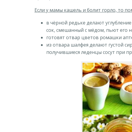
Если у мамы кашель и болит горло, то п
в чёрной редьке делают углубление
сок, смешанный с мёдом, пьют его 
готовят отвар цветов ромашки апт
из отвара шалфея делают густой сир
получившиеся леденцы сосут при пр