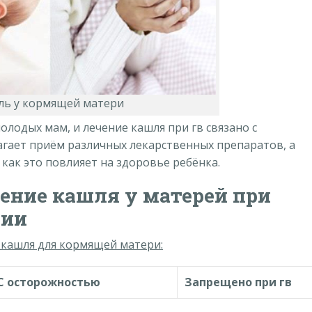
ль у кормящей матери
олодых мам, и лечение кашля при гв связано с
агает приём различных лекарственных препаратов, а
как это повлияет на здоровье ребёнка.
ение кашля у матерей при
нии
 кашля для кормящей матери:
С осторожностью
Запрещено при гв