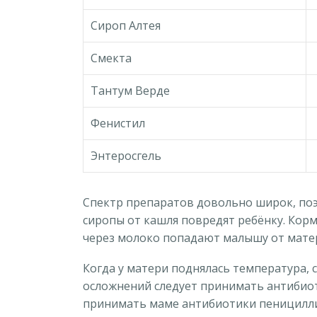
Сироп Алтея
Смекта
Тантум Верде
Фенистил
Энтеросгель
Спектр препаратов довольно широк, поэт
сиропы от кашля повредят ребёнку. Кор
через молоко попадают малышу от мате
Когда у матери поднялась температура, 
осложнений следует принимать антибиот
принимать маме антибиотики пеницилли