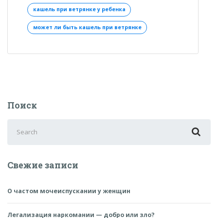
ветрянке
кашель при ветрянке у ребенка
у
может ли быть кашель при ветрянке
ребенка:
как
лечить»
Поиск
Search
for:
Свежие записи
О частом мочеиспускании у женщин
Легализация наркомании — добро или зло?